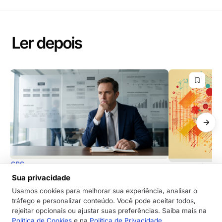
Ler depois
GRC
REGULATÓRIO
Sua privacidade
Você está deixando a IA pensar por
A evolução d
você? Por que isso é um “tiro no pé”
natural. Com
Usamos cookies para melhorar sua experiência, analisar o
para a liderança
tráfego e personalizar conteúdo. Você pode aceitar todos,
trabalha com 
rejeitar opcionais ou ajustar suas preferências. Saiba mais na
Delegar o pensamento estratégico à IA pode
Descubra como 
Política de Cookies
e na
Política de Privacidade
.