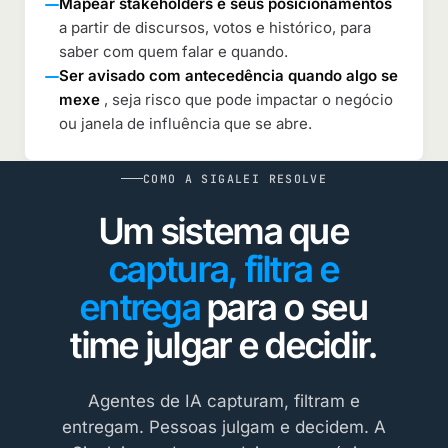
Mapear stakeholders e seus posicionamentos
a partir de discursos, votos e histórico, para
saber com quem falar e quando.
Ser avisado com antecedência quando algo se
mexe
, seja risco que pode impactar o negócio
ou janela de influência que se abre.
COMO A SIGALEI RESOLVE
Um sistema que
captura, filtra e
entrega
para o seu
time julgar e decidir.
Agentes de IA capturam, filtram e
entregam. Pessoas julgam e decidem. A