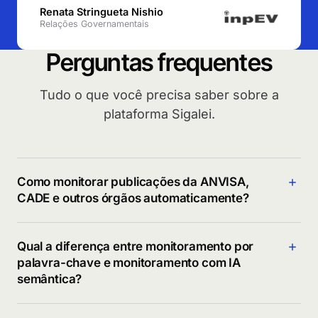
Renata Stringueta Nishio
Relações Governamentais
Perguntas frequentes
Tudo o que você precisa saber sobre a
plataforma Sigalei.
Como monitorar publicações da ANVISA,
CADE e outros órgãos automaticamente?
A Sigalei conecta radares de monitoramento às fontes
oficiais: Diário Oficial da União, todas as assembleias
Qual a diferença entre monitoramento por
legislativas e diários estaduais, executivo e legislativo
palavra-chave e monitoramento com IA
municipal cidade a cidade, agenda de autoridades,
semântica?
notícias e redes sociais (Twitter e Threads). Filtra
Monitoramento por palavra-chave retorna tudo que
automaticamente o que é relevante para a sua
contém o termo, incluindo o que não tem nada a ver
operação. Você define os critérios uma vez. A Sigalei