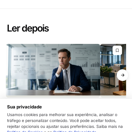
Ler depois
GRC
GRC
Sua privacidade
Você está deixando a IA pensar por
A próxima fro
você? Por que isso é um “tiro no pé”
regulatória - 
Usamos cookies para melhorar sua experiência, analisar o
tráfego e personalizar conteúdo. Você pode aceitar todos,
para a liderança
governança d
rejeitar opcionais ou ajustar suas preferências. Saiba mais na
Delegar o pensamento estratégico à IA pode
CEOs e gestores