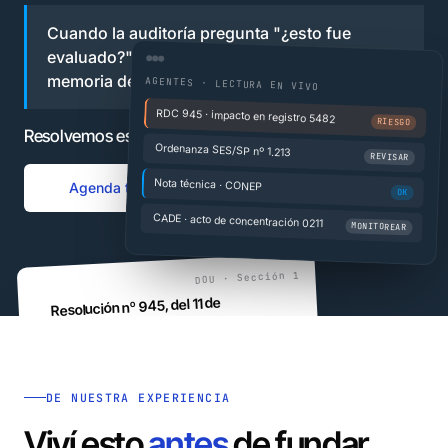
Cuando la auditoría pregunta "¿esto fue
evaluado?", la respuesta depende de la
memoria de quien estuvo ahí.
AGENTES · LECTURA EN VIVO
RDC 945 · impacto en registro 5482
RIESGO
Resolvemos este problema de punta a punta.
Ordenanza SES/SP nº 1.213
REVISAR
Nota técnica · CONEP
Agenda tu demo
Cómo funciona
OK
CADE · acto de concentración 0211
MONITOREAR
DOU · Sección 1
Resolución nº 945, del 11 de
noviembre de 2026
DE NUESTRA EXPERIENCIA
Viví esto
antes
de fundar