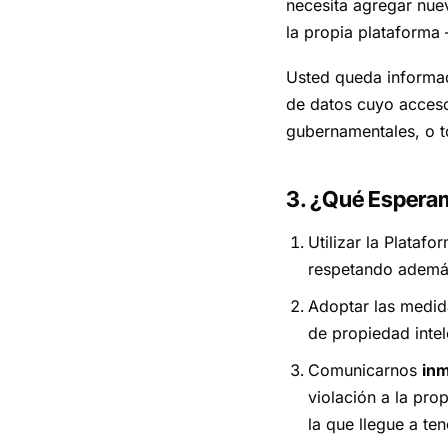
necesita agregar nuev
la propia plataform
Usted queda informad
de datos cuyo acceso 
gubernamentales, o t
3. ¿Qué Espera
Utilizar la Plataf
respetando además 
Adoptar las medid
de propiedad inte
Comunicarnos
inm
violación a la pro
la que llegue a te