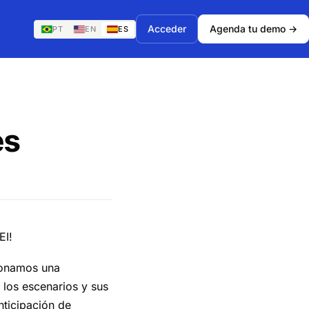
Acceder
Agenda tu demo →
PT
EN
ES
es
EI!
ionamos una
 los escenarios y sus
nticipación de