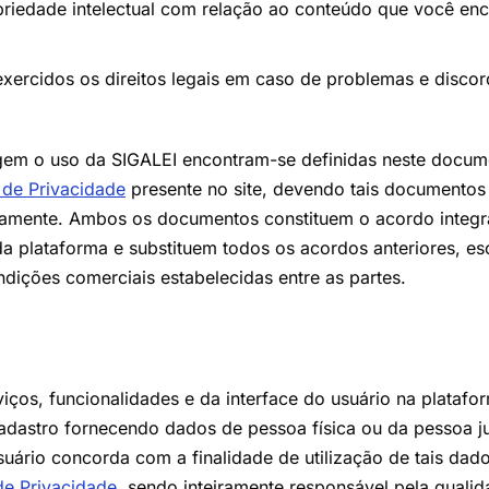
priedade intelectual com relação ao conteúdo que você enc
ercidos os direitos legais em caso de problemas e discor
gem o uso da SIGALEI encontram-se definidas neste docume
a de Privacidade
presente no site, devendo tais documentos 
tamente. Ambos os documentos constituem o acordo integra
a plataforma e substituem todos os acordos anteriores, esc
ições comerciais estabelecidas entre as partes.
viços, funcionalidades e da interface do usuário na platafo
cadastro fornecendo dados de pessoa física ou da pessoa ju
suário concorda com a finalidade de utilização de tais dado
 de Privacidade
, sendo inteiramente responsável pela quali