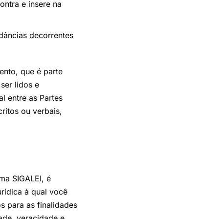
ontra e insere na
dâncias decorrentes
nto, que é parte
ser lidos e
l entre as Partes
ritos ou verbais,
rma SIGALEI, é
rídica à qual você
s para as finalidades
dade, veracidade e