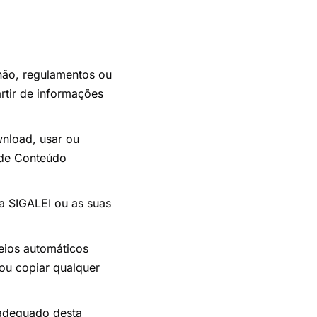
 não, regulamentos ou
artir de informações
wnload, usar ou
 de Conteúdo
ma SIGALEI ou as suas
eios automáticos
 ou copiar qualquer
 adequado desta