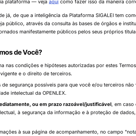
ia plataforma — veja
aqui
como fazer isso da maneira corr
sde já, de que a inteligência da Plataforma SIGALEI tem co
a público, através da consulta às bases de órgãos e instit
ornados manifestamente públicos pelos seus próprios titula
amos de Você?
rma nas condições e hipóteses autorizadas por estes Termo
vigente e o direito de terceiros.
 de segurança possíveis para que você e/ou terceiros não
edade intelectual da OPENLEX.
ediatamente, ou em prazo razoável/justificável
, em caso 
electual, à segurança da informação e à proteção de dados,
ormações à sua página de acompanhamento, no campo "nota