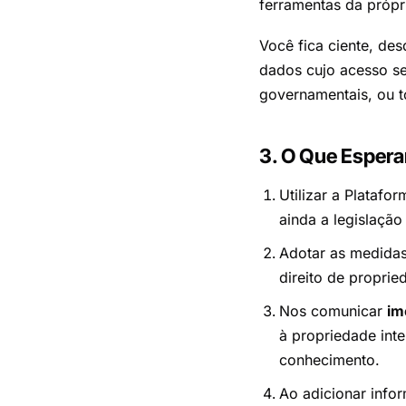
ferramentas da própr
Você fica ciente, de
dados cujo acesso sej
governamentais, ou t
3. O Que Esper
Utilizar a Platafo
ainda a legislação 
Adotar as medidas
direito de propri
Nos comunicar
im
à propriedade int
conhecimento.
Ao adicionar inf