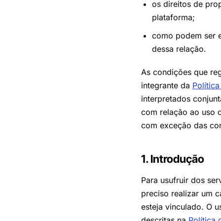
os direitos de pro
plataforma;
como podem ser ex
dessa relação.
As condições que re
integrante da
Polític
interpretados conjun
com relação ao uso d
com exceção das cond
1. Introdução
Para usufruir dos ser
preciso realizar um 
esteja vinculado. O u
descritas na
Política