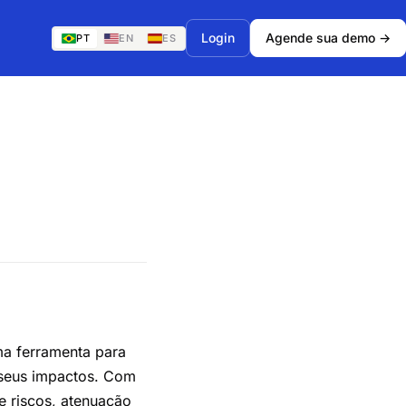
Login
Agende sua demo →
PT
EN
ES
a ferramenta para
e seus impactos. Com
e riscos, atenuação