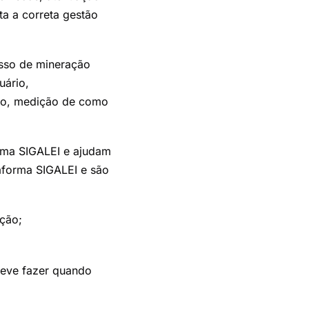
a a correta gestão
esso de mineração
uário,
ado, medição de como
rma SIGALEI e ajudam
aforma SIGALEI e são
ução;
deve fazer quando