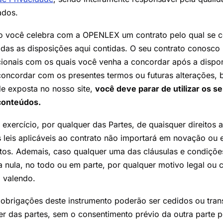
ados.
tro você celebra com a OPENLEX um contrato pelo qual se
odas as disposições aqui contidas. O seu contrato conosco 
cionais com os quais você venha a concordar após a dispon
 concordar com os presentes termos ou futuras alterações
de exposta no nosso site,
você deve parar de utilizar os s
conteúdos.
 exercício, por qualquer das Partes, de quaisquer direitos 
 leis aplicáveis ao contrato não importará em novação ou 
itos. Ademais, caso qualquer uma das cláusulas e condiçõ
 nula, no todo ou em parte, por qualquer motivo legal ou c
o valendo.
e obrigações deste instrumento poderão ser cedidos ou tran
er das partes, sem o consentimento prévio da outra parte p