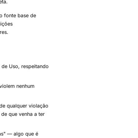
eta.
mo fonte base de
uições
res.
s de Uso, respeitando
 violem nenhum
de qualquer violação
 de que venha a ter
s" — algo que é