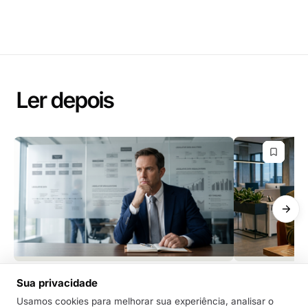
Ler depois
GRC
GRC
Sua privacidade
Você está deixando a IA pensar por
A próxima fro
Usamos cookies para melhorar sua experiência, analisar o
você? Por que isso é um “tiro no pé”
regulatória - 