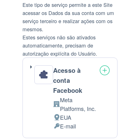
Este tipo de serviço permite a este Site
acessar os Dados da sua conta com um
serviço terceiro e realizar ações com os
mesmos.
Estes serviços não são ativados
automaticamente, precisam de
autorização explícita do Usuário.
Acesso à
conta
Facebook
Meta
Companhia:
Platforms, Inc.
EUA
Lugar
E-mail
de
Pedido
processamento:
de