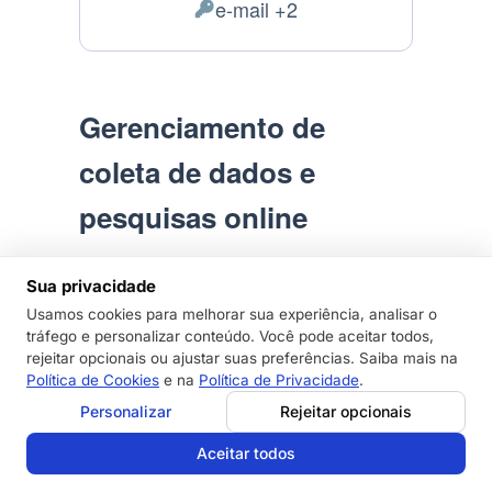
e-mail +2
de
Dados
processamento:
Pessoais
processados:
Gerenciamento de
coleta de dados e
pesquisas online
Este tipo de serviço permite que este
Sua privacidade
Site gerencie a criação, emprego,
Usamos cookies para melhorar sua experiência, analisar o
administração, distribuição e análise de
tráfego e personalizar conteúdo. Você pode aceitar todos,
formulários e pesquisas online, de forma
rejeitar opcionais ou ajustar suas preferências. Saiba mais na
Política de Cookies
e na
Política de Privacidade
.
a coletar, salvar e reutilizar Dados de
quaisquer Usuários que respondem.
Personalizar
Rejeitar opcionais
Os Dados Pessoais coletados dependem
Aceitar todos
das informações solicitadas e fornecidas