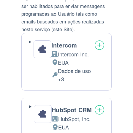
ser habilitados para enviar mensagens
programadas ao Usuário tais como
emails baseados em ações realizadas
neste serviço (este Site).
Intercom
Intercom Inc.
Companhia:
EUA
Lugar
Dados de uso
de
Dados
+3
processamento:
Pessoais
processados:
HubSpot CRM
HubSpot, Inc.
Companhia:
EUA
Lugar