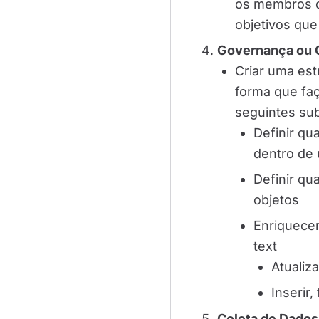
os membros d
objetivos qu
Governança ou 
Criar uma est
forma que fa
seguintes su
Definir qu
dentro de 
Definir qu
objetos
Enriquecer
text
Atualiz
Inserir
Coleta de Dados