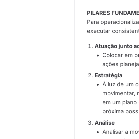
PILARES FUNDAM
Para operacionaliz
executar consisten
Atuação junto a
Colocar em pr
ações planeja
Estratégia
À luz de um o
movimentar, r
em um plano 
próxima possí
Análise
Analisar a m