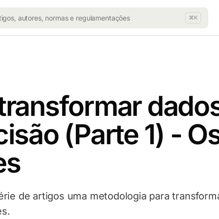
⌘K
transformar dado
isão (Parte 1) - O
es
rie de artigos uma metodologia para transform
s.