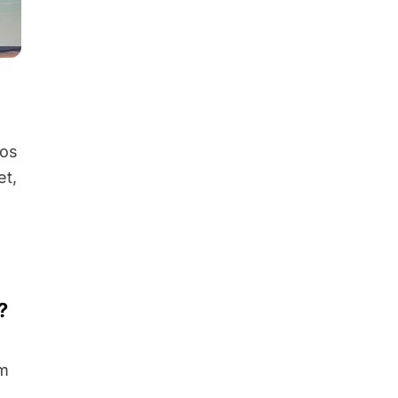
nos
et,
?
um