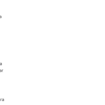
a
ja
ar
ara