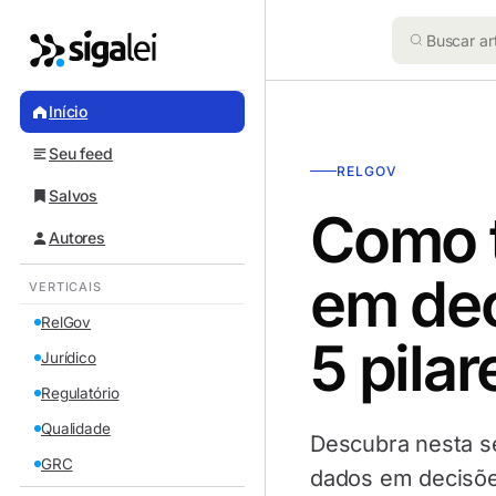
Início
Seu feed
RELGOV
Salvos
Como 
Autores
em dec
VERTICAIS
RelGov
5 pilar
Jurídico
Regulatório
Qualidade
Descubra nesta sé
GRC
dados em decisõe