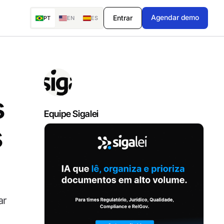
Agendar demo
Entrar
PT
EN
ES
s
Equipe Sigalei
s
ar