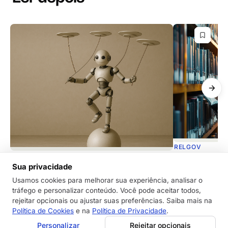
RELGOV
RELGOV
Dicas de como
Sua privacidade
Inteligência Artificial Confiável: Por que
de documento
isso importa para o seu processo de
Usamos cookies para melhorar sua experiência, analisar o
A Inteligência A
tráfego e personalizar conteúdo. Você pode aceitar todos,
relações governamentais?
uma aliada pode
rejeitar opcionais ou ajustar suas preferências. Saiba mais na
Descubra por que a confiabilidade da IA é
análise de docu
Política de Cookies
e na
Política de Privacidade
.
Frederico Oliveira
·
essencial para relações governamentais e como
menos suscetív
Personalizar
Rejeitar opcionais