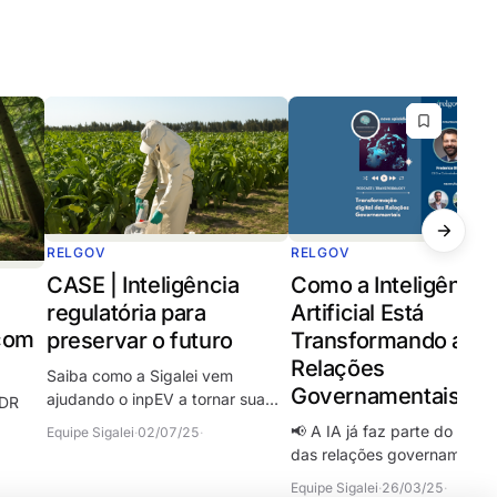
RELGOV
RELGOV
CASE | Inteligência
Como a Inteligência
regulatória para
Artificial Está
com
preservar o futuro
Transformando as
Relações
Saiba como a Sigalei vem
Governamentais?
ajudando o inpEV a tornar sua
UDR
atuação em RelGov mais
📢 A IA já faz parte do dia a
Equipe Sigalei
·
02/07/25
·
estratégica ao monitorar e
 Ainda
das relações governamentai
organizar, de forma contínua, as
institucionais, mas como util
Equipe Sigalei
·
26/03/25
·
informações críticas…