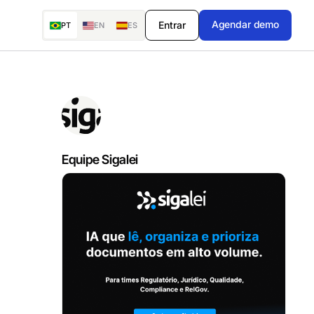
Agendar demo
Entrar
PT
EN
ES
Equipe Sigalei