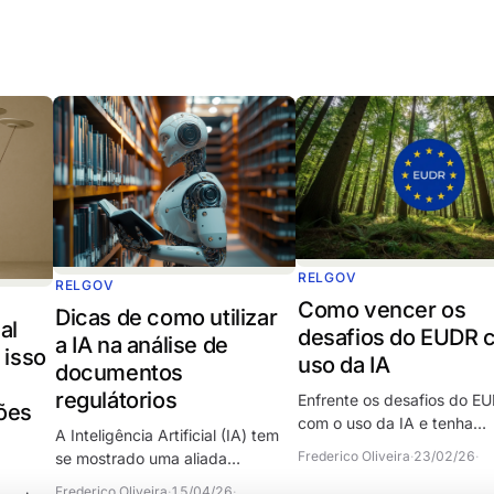
RELGOV
RELGOV
Como vencer os
Dicas de como utilizar
al
desafios do EUDR 
a IA na análise de
 isso
uso da IA
documentos
regulátorios
Enfrente os desafios do E
ões
com o uso da IA e tenha
A Inteligência Artificial (IA) tem
conformidade sem multas.
Frederico Oliveira
·
23/02/26
·
se mostrado uma aliada
dá tempo, o novo prazo é
poderosa para tornar o processo
dezembro de 2026.
Frederico Oliveira
·
15/04/26
·