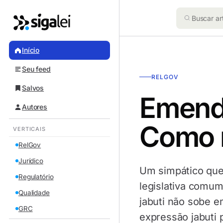
Início
Seu feed
RELGOV
Salvos
Emenda
Autores
Como 
VERTICAIS
RelGov
Jurídico
Um simpático que
Regulatório
legislativa comum
Qualidade
jabuti não sobe e
GRC
expressão jabuti 