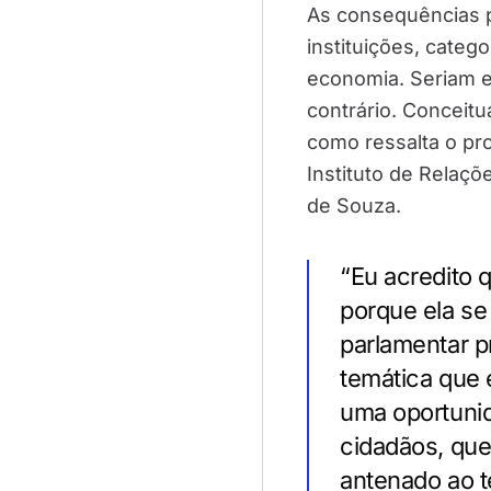
As consequências p
instituições, categ
economia. Seriam e
contrário. Conceit
como ressalta o pr
Instituto de Relaçõ
de Souza.
“Eu acredito 
porque ela se
parlamentar 
temática que 
uma oportunid
cidadãos, que
antenado ao te