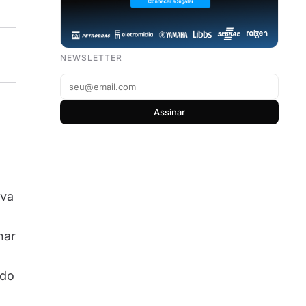
NEWSLETTER
Assinar
iva
nar
ado