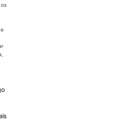
 os
se
ar
a,
go
ais