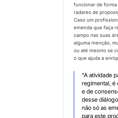
funcionar de forma 
radares de proposi
Caso um profissiona
emenda que faça ref
campo nas suas áre
alguma menção, mud
ou até mesmo se co
o que ajuda a enriq
“A atividade 
regimental, é
e de consenso
desse diálogo
não só as em
para este proc