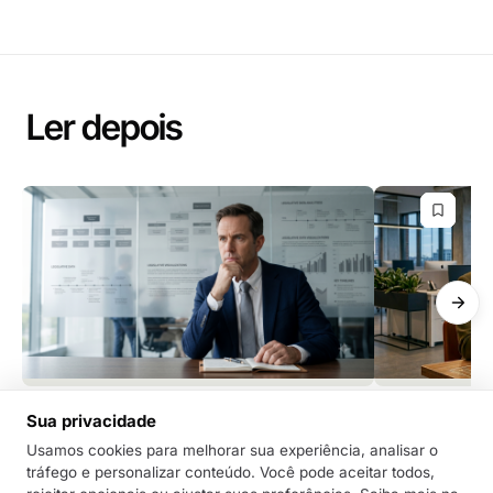
Ler depois
GRC
GRC
Sua privacidade
Você está deixando a IA pensar por
A próxima fro
você? Por que isso é um “tiro no pé”
regulatória - 
Usamos cookies para melhorar sua experiência, analisar o
tráfego e personalizar conteúdo. Você pode aceitar todos,
para a liderança
governança d