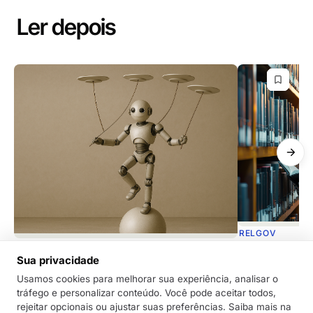
Ler depois
RELGOV
RELGOV
Dicas de como
Sua privacidade
Inteligência Artificial Confiável: Por que
de documento
isso importa para o seu processo de
Usamos cookies para melhorar sua experiência, analisar o
A Inteligência A
tráfego e personalizar conteúdo. Você pode aceitar todos,
relações governamentais?
uma aliada pode
rejeitar opcionais ou ajustar suas preferências. Saiba mais na