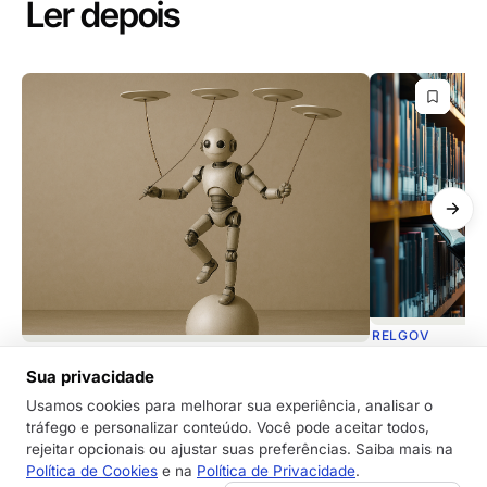
Ler depois
RELGOV
RELGOV
Dicas de como
Sua privacidade
Inteligência Artificial Confiável: Por que
de documento
Usamos cookies para melhorar sua experiência, analisar o
isso importa para o seu processo de
A Inteligência A
tráfego e personalizar conteúdo. Você pode aceitar todos,
relações governamentais?
uma aliada pode
rejeitar opcionais ou ajustar suas preferências. Saiba mais na
Descubra por que a confiabilidade da IA é
análise de docu
Política de Cookies
e na
Política de Privacidade
.
Frederico Oliveira
·
essencial para relações governamentais e como