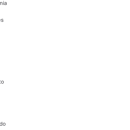
nia
es
to
 do