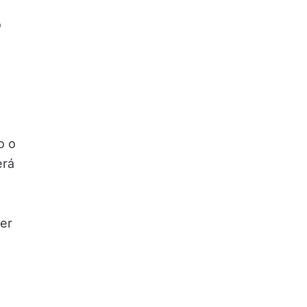
o
o o
erá
uer