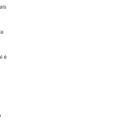
ais
da
l é
o