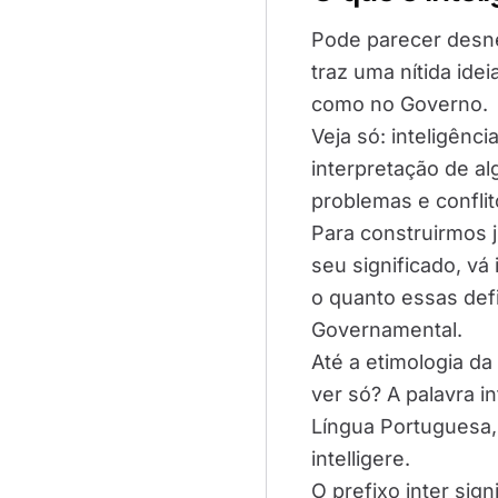
Pode parecer desne
traz uma nítida ide
como no Governo.
Veja só: inteligên
interpretação de al
problemas e confli
Para construirmos 
seu significado, vá
o quanto essas def
Governamental.
Até a etimologia da
ver só? A palavra i
Língua Portuguesa, 
intelligere.
O prefixo inter sign