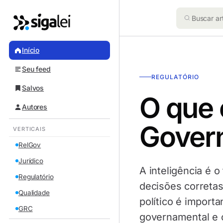
Início
Seu feed
REGULATÓRIO
Salvos
O que 
Autores
Gover
VERTICAIS
RelGov
Jurídico
A inteligência é 
Regulatório
decisões correta
Qualidade
político é import
GRC
governamental e 