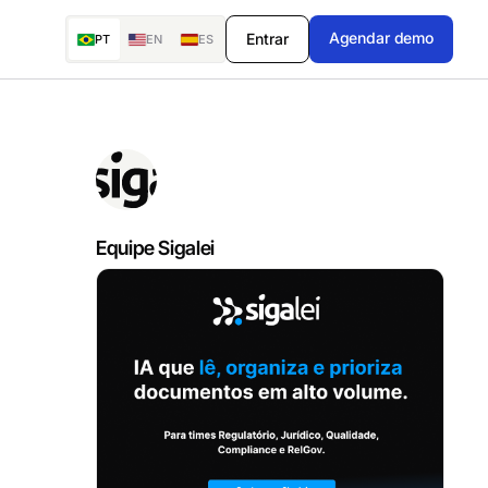
Agendar demo
Entrar
PT
EN
ES
Equipe Sigalei