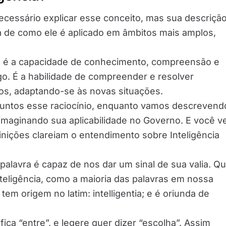
cessário explicar esse conceito, mas sua descriçã
ia de como ele é aplicado em âmbitos mais amplos,
cia é a capacidade de conhecimento, compreensão e
go. É a habilidade de compreender e resolver
tos, adaptando-se às novas situações.
juntos esse raciocínio, enquanto vamos descrevend
 imaginando sua aplicabilidade no Governo. E você v
inições clareiam o entendimento sobre Inteligência
 palavra é capaz de nos dar um sinal de sua valia. Q
nteligência, como a maioria das palavras em nossa
tem origem no latim: intelligentia; e é oriunda de
ifica “entre”, e legere quer dizer “escolha”. Assim