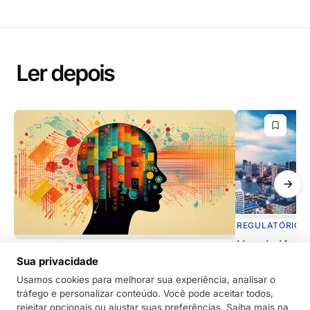
Ler depois
REGULATÓRIO
Uso da IA: C
REGULATÓRIO
sem cair na 
Sua privacidade
A evolução da IA aplicada à linguagem
Usamos cookies para melhorar sua experiência, analisar o
natural. Como isso impacta quem
O uso da IA pod
tráfego e personalizar conteúdo. Você pode aceitar todos,
trabalha com política e regulação?
também aumentar
rejeitar opcionais ou ajustar suas preferências. Saiba mais na
tecnologia com e