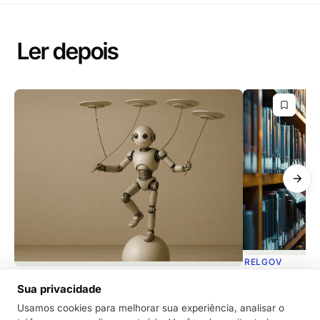
Ler depois
RELGOV
RELGOV
Dicas de como
Sua privacidade
Inteligência Artificial Confiável: Por que
de documento
isso importa para o seu processo de
Usamos cookies para melhorar sua experiência, analisar o
A Inteligência A