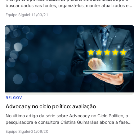
buscar dados nas fontes, organizá-los, manter atualizados e
gerar automaticamente correlações e…
Equipe Sigalei
·
11/03/21
·
RELGOV
Advocacy no ciclo político: avaliação
No último artigo da série sobre Advocacy no Ciclo Político, a
pesquisadora e consultora Cristina Guimarães aborda a fase
de avaliação, a última etapa do…
Equipe Sigalei
·
21/09/20
·