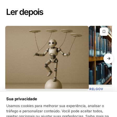
Ler depois
RELGOV
RELGOV
Dicas de como
Sua privacidade
Inteligência Artificial Confiável: Por que
de documento
isso importa para o seu processo de
Usamos cookies para melhorar sua experiência, analisar o
A Inteligência A
tráfego e personalizar conteúdo. Você pode aceitar todos,
relações governamentais?
uma aliada pode
rejeitar opcionais ou ajustar suas preferências. Saiba mais na